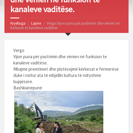
kanaleve vaditëse.
Kryefaqja
Lajme
Vergo.Vijon puna për pastrimin dhe vënien në
funksion te kanaleve vaditëse.
Vergo
Vijon puna për pastrimin dhe vënien në funksion te
kanaleve vaditëse.
Mbajmë premtimet dhe plotësojmë kërkesat e fermerëve
duke i nxitur ata të mbjellin kultura të ndryshme
bujqësore.
Bashkianëpunë