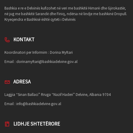
Bashkia e re e Delvinës kufizohet në veri me bashkitë Himarë dhe Gjirokastër,
në jug me bashkitë Sarandë dhe Finiq, ndërsa në lindje me bashkinë Dropull.
Kryeqendra e Bashkisë është qyteti i Delvinës
KONTAKT
Koordinatori per Informim : Dorina Myftari
Email :
dorinamyftari@bashkiadelvine.gov.al
ADRESA
Lagjjia “Sinan Ballaci” Rruga “Nazif Haderi” Delvine, Albania 9704
Email :
info@bashkiadelvine.gov.al
LIDHJE SHTETËRORE