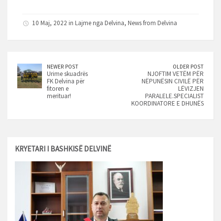
a
w
h
m
i
c
i
a
a
n
10 Maj, 2022 in
Lajme nga Delvina
,
News from Delvina
e
t
t
i
k
b
t
s
l
e
o
e
A
d
o
r
p
I
k
p
n
NEWER POST
OLDER POST
Urime skuadrës
NJOFTIM VETËM PËR
FK Delvina për
NËPUNËSIN CIVILË PËR
fitoren e
LËVIZJEN
merituar!
PARALELE.SPECIALIST
KOORDINATORE E DHUNËS
KRYETARI I BASHKISË DELVINË