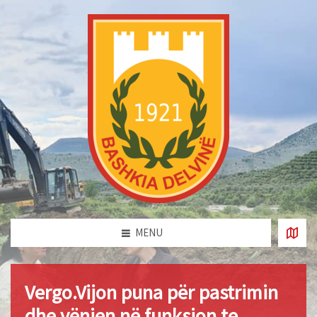
MENU
Vergo.Vijon puna për pastrimin
dhe vënien në funksion te