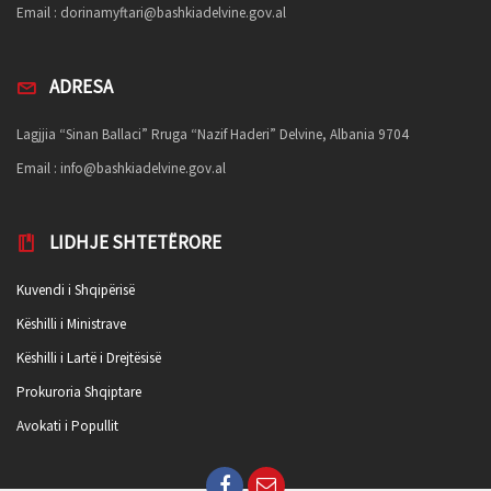
Email :
dorinamyftari@bashkiadelvine.gov.al
ADRESA
Lagjjia “Sinan Ballaci” Rruga “Nazif Haderi” Delvine, Albania 9704
Email :
info@bashkiadelvine.gov.al
LIDHJE SHTETËRORE
Kuvendi i Shqipërisë
Këshilli i Ministrave
Këshilli i Lartë i Drejtësisë
Prokuroria Shqiptare
Avokati i Popullit