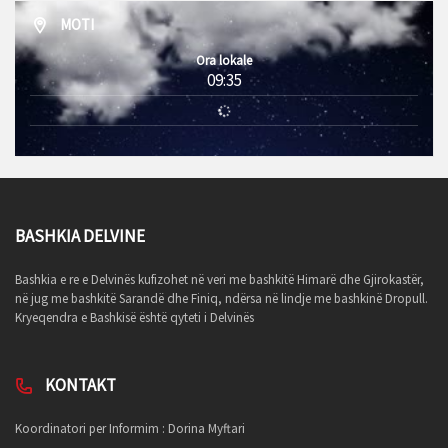
MOTI
Ora lokale
09:35
BASHKIA DELVINE
Bashkia e re e Delvinës kufizohet në veri me bashkitë Himarë dhe Gjirokastër,
në jug me bashkitë Sarandë dhe Finiq, ndërsa në lindje me bashkinë Dropull.
Kryeqendra e Bashkisë është qyteti i Delvinës
KONTAKT
Koordinatori per Informim : Dorina Myftari