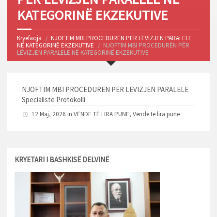
KATEGORINË EKZEKUTIVE
Kryefaqja
NJOFTIM MBI PROCEDURËN PËR LËVIZJEN PARALELE
NË KATEGORINË EKZEKUTIVE
NJOFTIM MBI PROCEDURËN PËR
LËVIZJEN PARALELE NË KATEGORINË EKZEKUTIVE
NJOFTIM MBI PROCEDURËN PËR LËVIZJEN PARALELE
Specialiste Protokolli
12 Maj, 2026 in
VËNDE TË LIRA PUNE
,
Vende te lira pune
KRYETARI I BASHKISË DELVINË