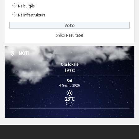
Në bujqësi
Në infrastrukturë
Shiko Rezultatet
MOTI
Ora lokale
18:00
Sot
4 Gusht, 2026
23°C
2m/s