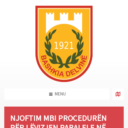
MENU
NJOFTIM MBI PROCEDURËN
PËR LËVIZJEN PARALELE NË