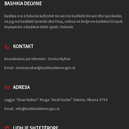
BASHKIA DELVINE
Bashkia e re e Delvinës kufizohet në veri me bashkitë Himarë dhe Gjirokastër,
në jug me bashkitë Sarandë dhe Finiq, ndërsa në lindje me bashkinë Dropull.
Kryeqendra e Bashkisë është qyteti i Delvinës
KONTAKT
Koordinatori per Informim : Dorina Myftari
Email :
dorinamyftari@bashkiadelvine.gov.al
ADRESA
Lagjjia “Sinan Ballaci” Rruga “Nazif Haderi” Delvine, Albania 9704
Email :
info@bashkiadelvine.gov.al
LIDHJE SHTETËRORE