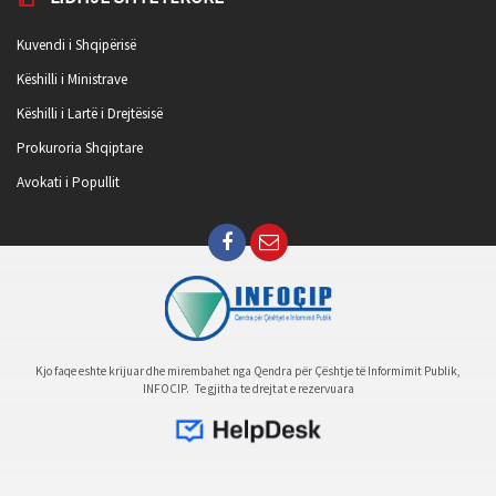
Kuvendi i Shqipërisë
Këshilli i Ministrave
Këshilli i Lartë i Drejtësisë
Prokuroria Shqiptare
Avokati i Popullit
Kjo faqe eshte krijuar dhe mirembahet nga Qendra për Çështje të Informimit Publik,
INFOCIP. Te gjitha te drejtat e rezervuara