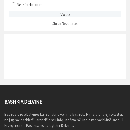
Në infrastrukturë
Shiko Rezultatet
MOTI
Ora lokale
12:59
BASHKIA DELVINE
Bashkia e re e Delvinës kufizohet në veri me bashkitë Himarë dhe Gjirokastër,
në jug me bashkitë Sarandë dhe Finiq, ndërsa në lindje me bashkinë Dropull.
Kryeqendra e Bashkisë është qyteti i Delvinës