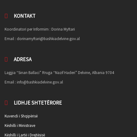
KONTAKT
Koordinatori per Informim : Dorina Myftari
Email :
dorinamyftari@bashkiadelvine.gov.al
ADRESA
Lagjjia “Sinan Ballaci” Rruga “Nazif Haderi” Delvine, Albania 9704
Email :
info@bashkiadelvine.gov.al
LIDHJE SHTETËRORE
Kuvendi i Shqipërisë
Këshilli i Ministrave
Këshilli i Lartë i Drejtësisë