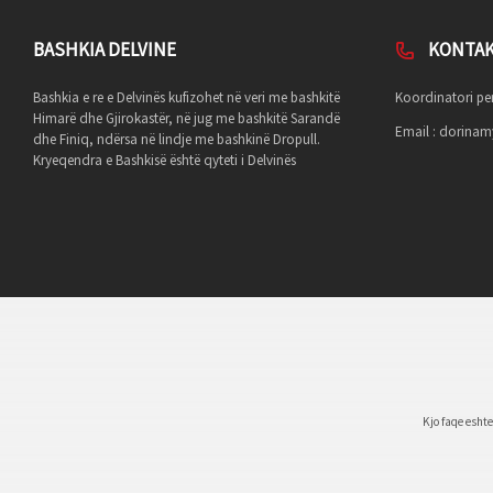
BASHKIA DELVINE
KONTA
Bashkia e re e Delvinës kufizohet në veri me bashkitë
Koordinatori per
Himarë dhe Gjirokastër, në jug me bashkitë Sarandë
Email :
dorinamy
dhe Finiq, ndërsa në lindje me bashkinë Dropull.
Kryeqendra e Bashkisë është qyteti i Delvinës
Kjo faqe esht