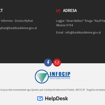
KT
ADRESA
 Informim : Dorina Myftari
Lagjjia “Sinan Ballaci” Rruga “Nazif Ha
Albania 9704
ftari@bashkiadelvine.gov.al
Email :
info@bashkiadelvine.gov.al
e krijuar dhe mirembahet nga Qendra për Çështje të Informimit Publik, INFOCIP. Te gjitha te drejta