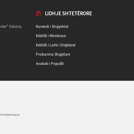
LIDHJE SHTETËRORE
deri” Delvine,
Kuvendi i Shqipërisë
Këshilli i Ministrave
Këshilli i Lartë i Drejtësisë
Prokuroria Shqiptare
Avokati i Popullit
t e rezervuara