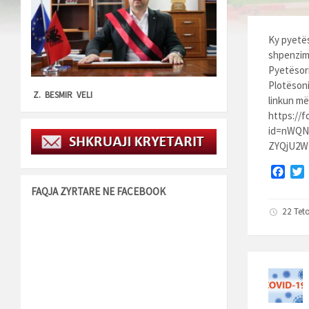
Ky pyetës
shpenzim.
Pyetësori
Plotësoni
Z. BESMIR VELI
linkun më
https://
id=nWQN
ZYQjU2W
F
a
FAQJA ZYRTARE NE FACEBOOK
c
i
22 Teto
e
t
b
t
o
o
r
k