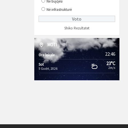
Në bujqësi
Në infrastrukturë
Shiko Rezultatet
MOTI
22:46
Ora lokale
23°C
Sot
2m/s
5 Gusht, 2026