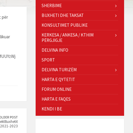
SHERBIME
BUXHETI DHE TAKSAT
t për
KONSULTIMET PUBLIKE
KERKESA / ANKESA / KTHIM
likuar
PËRGJIGJE
DELVINA INFO
MUUYzWj
SPORT
DELVINA TURIZËM
HARTA E QYTETIT
FORUM ONLINE
HARTA E FAQES
KENDI I BE
OLDER POST
jektBuxhetit
 2021-2023