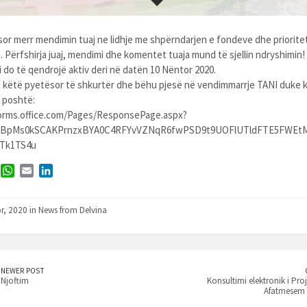
or merr mendimin tuaj ne lidhje me shpërndarjen e fondeve dhe priorite
 Përfshirja juaj, mendimi dhe komentet tuaja mund të sjellin ndryshimin!
 do të qendrojë aktiv deri në datën 10 Nëntor 2020.
 këtë pyetësor të shkurtër dhe bëhu pjesë në vendimmarrje TANI duke k
 poshtë:
forms.office.com/Pages/ResponsePage.aspx?
BpMs0kSCAKPrnzxBYA0C4RFYvVZNqR6fwPSD9t9UOFlUTldFTE5FWEt
Tk1TS4u
T
W
E
L
w
h
m
i
a
a
n
r, 2020 in
News from Delvina
t
i
k
s
l
e
e
A
d
p
I
p
n
NEWER POST
Njoftim
Konsultimi elektronik i Pro
Afatmesem