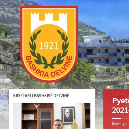
KRYETARI I BASHKISË DELVINË
Pyet
2021
Kryefaqja