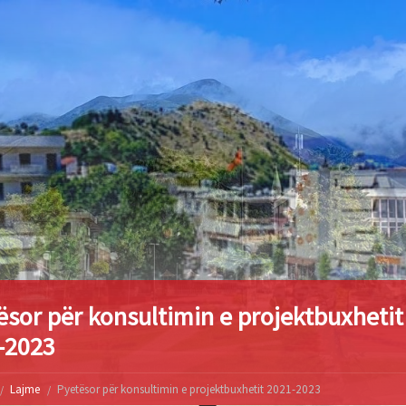
ësor për konsultimin e projektbuxhetit
-2023
Lajme
Pyetësor për konsultimin e projektbuxhetit 2021-2023