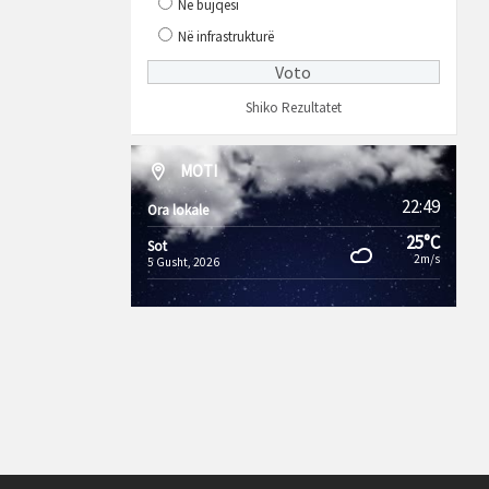
Në bujqësi
Në infrastrukturë
Shiko Rezultatet
MOTI
22:49
Ora lokale
25°C
Sot
2m/s
5 Gusht, 2026