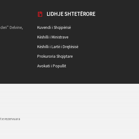
LIDHJE SHTETËRORE
deri” Delvine,
Kuvendi i Shqipërisë
Këshilli i Ministrave
Këshilli i Lartë i Drejtësisë
Prokuroria Shqiptare
Avokati i Popullit
t e rezervuara