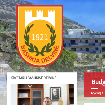
KRYETARI I BASHKISË DELVINË
Budg
Kryefaqja