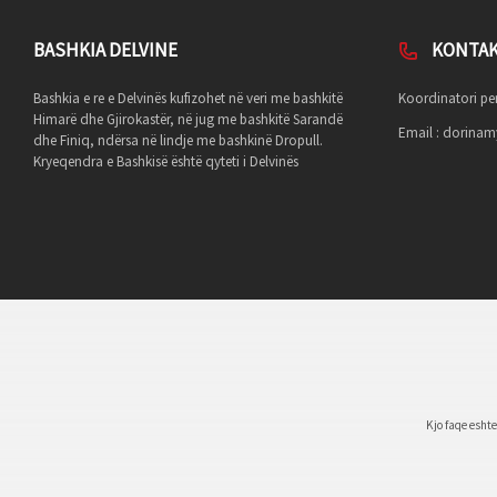
BASHKIA DELVINE
KONTA
Bashkia e re e Delvinës kufizohet në veri me bashkitë
Koordinatori per
Himarë dhe Gjirokastër, në jug me bashkitë Sarandë
Email :
dorinamy
dhe Finiq, ndërsa në lindje me bashkinë Dropull.
Kryeqendra e Bashkisë është qyteti i Delvinës
Kjo faqe esht