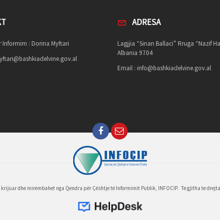
KT
ADRESA
 Informim : Dorina Myftari
Lagjjia “Sinan Ballaci” Rruga “Nazif Ha
Albania 9704
ftari@bashkiadelvine.gov.al
Email :
info@bashkiadelvine.gov.al
e krijuar dhe mirembahet nga Qendra për Çështje të Informimit Publik, INFOCIP. Te gjitha te drejta