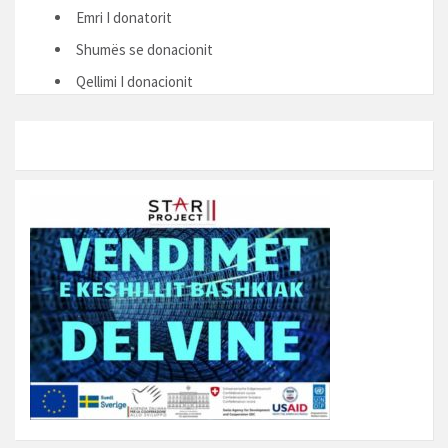
Emri I donatorit
Shumës se donacionit
Qellimi I donacionit