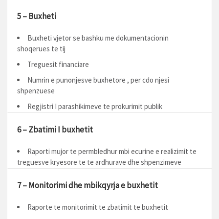
5 – Buxheti
Buxheti vjetor se bashku me dokumentacionin
shoqerues te tij
Treguesit financiare
Numrin e punonjesve buxhetore , per cdo njesi
shpenzuese
Regjistri I parashikimeve te prokurimit publik
6 – Zbatimi I buxhetit
Raporti mujor te permbledhur mbi ecurine e realizimit te
treguesve kryesore te te ardhurave dhe shpenzimeve
7 – Monitorimi dhe mbikqyrja e buxhetit
Raporte te monitorimit te zbatimit te buxhetit