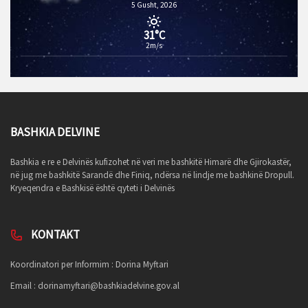
5 Gusht, 2026
31°C
2m/s
BASHKIA DELVINE
Bashkia e re e Delvinës kufizohet në veri me bashkitë Himarë dhe Gjirokastër,
në jug me bashkitë Sarandë dhe Finiq, ndërsa në lindje me bashkinë Dropull.
Kryeqendra e Bashkisë është qyteti i Delvinës
KONTAKT
Koordinatori per Informim : Dorina Myftari
Email :
dorinamyftari@bashkiadelvine.gov.al