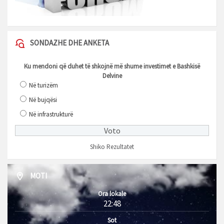
SONDAZHE DHE ANKETA
Ku mendoni që duhet të shkojnë më shume investimet e Bashkisë
Delvine
Në turizëm
Në bujqësi
Në infrastrukturë
Shiko Rezultatet
MOTI
Ora lokale
22:48
Sot