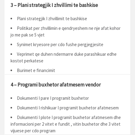
3 – Plani strategjik I zhvillimi te bashkise
Plani strategjik I zhvillimit te bashkise
Politikat per zhvillimin e qendryeshem ne nje afat kohor
jo me pak se 5 vjet
Synimet kryesore per cdo fushe pergjegjesite
Veprimet qe duhen ndermarre duke parashikuar edhe
kostot perkatese
Burimet e financimit
4 – Programi buxhetor afatmesem vendor
Dokumenti I pare I programit buxhetor
Dokumenti I rishikuar I programit buxhetor afatmesem
Dokumenti I plote I programit buxhetor afatmesem dhe
informacioni per 2 vitet e fundit , vitin buxhetor dhe 3 vitet
vijuese per cdo program