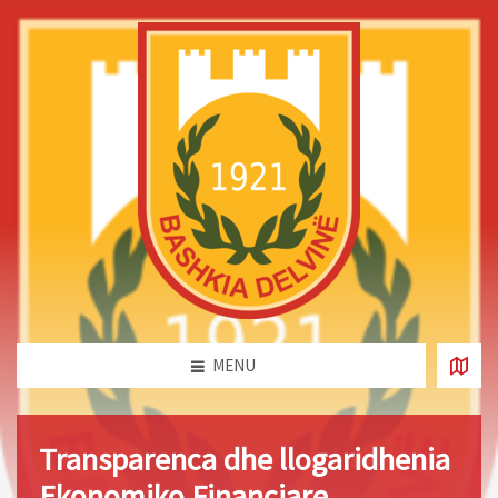
MENU
Transparenca dhe llogaridhenia
Ekonomiko Financiare.