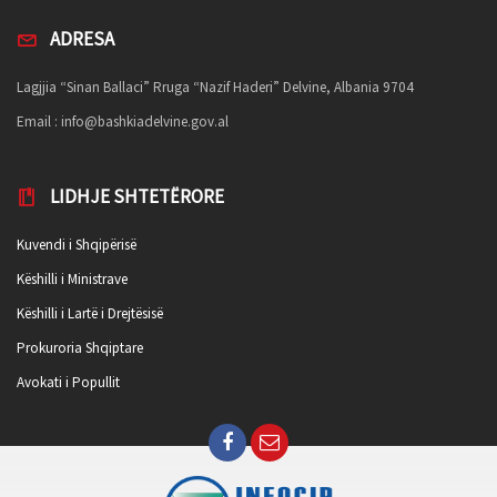
ADRESA
Lagjjia “Sinan Ballaci” Rruga “Nazif Haderi” Delvine, Albania 9704
Email :
info@bashkiadelvine.gov.al
LIDHJE SHTETËRORE
Kuvendi i Shqipërisë
Këshilli i Ministrave
Këshilli i Lartë i Drejtësisë
Prokuroria Shqiptare
Avokati i Popullit