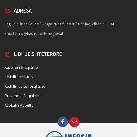
ADRESA
Lagjjia “Sinan Ballaci” Rruga “Nazif Haderi” Delvine, Albania 9704
Email :
info@bashkiadelvine.gov.al
LIDHJE SHTETËRORE
Kuvendi i Shqipërisë
Këshilli i Ministrave
Këshilli i Lartë i Drejtësisë
Prokuroria Shqiptare
Avokati i Popullit