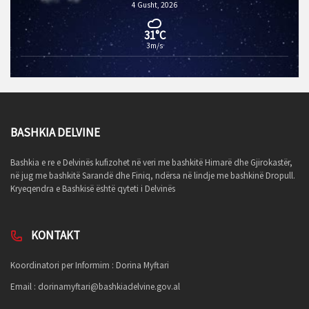
4 Gusht, 2026
31°C
3m/s
BASHKIA DELVINE
Bashkia e re e Delvinës kufizohet në veri me bashkitë Himarë dhe Gjirokastër,
në jug me bashkitë Sarandë dhe Finiq, ndërsa në lindje me bashkinë Dropull.
Kryeqendra e Bashkisë është qyteti i Delvinës
KONTAKT
Koordinatori per Informim : Dorina Myftari
Email :
dorinamyftari@bashkiadelvine.gov.al