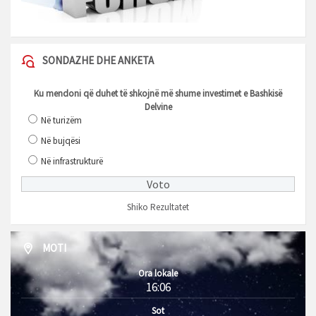
SONDAZHE DHE ANKETA
Ku mendoni që duhet të shkojnë më shume investimet e Bashkisë
Delvine
Në turizëm
Në bujqësi
Në infrastrukturë
Shiko Rezultatet
MOTI
Ora lokale
16:06
Sot