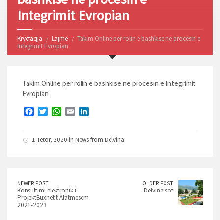
Integrimit Evropian
Kryefaqja
Lajme
Takim Online per rolin e bashkise ne procesin e
Integrimit Evropian
Takim Online per rolin e bashkise ne procesin e Integrimit
Evropian
F
T
W
E
L
a
w
h
m
i
c
i
a
a
n
1 Tetor, 2020 in
News from Delvina
e
t
t
i
k
b
t
s
l
e
o
e
A
d
o
r
p
I
k
p
n
NEWER POST
OLDER POST
Konsultimi elektronik i
Delvina sot
ProjektBuxhetit Afatmesem
2021-2023