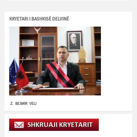
KRYETARI I BASHKISË DELVINË
Z. BESMIR VELI