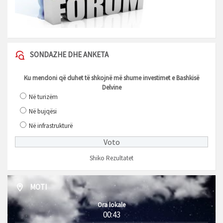
SONDAZHE DHE ANKETA
Ku mendoni që duhet të shkojnë më shume investimet e Bashkisë
Delvine
Në turizëm
Në bujqësi
Në infrastrukturë
Shiko Rezultatet
MOTI
Ora lokale
00:43