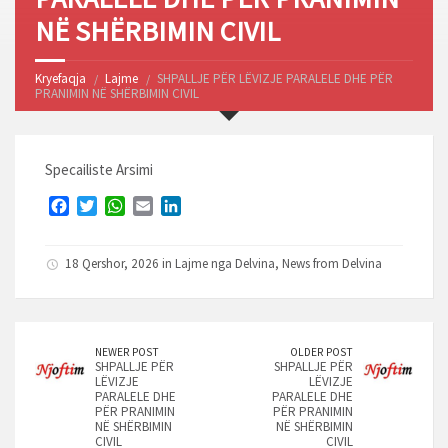
NË SHËRBIMIN CIVIL
Kryefaqja
Lajme
SHPALLJE PËR LËVIZJE PARALELE DHE PËR
PRANIMIN NË SHËRBIMIN CIVIL
Specailiste Arsimi
F
T
W
E
L
a
w
h
m
i
c
i
a
a
n
18 Qershor, 2026 in
Lajme nga Delvina
,
News from Delvina
e
t
t
i
k
b
t
s
l
e
o
e
A
d
o
r
p
I
k
p
n
NEWER POST
OLDER POST
SHPALLJE PËR
SHPALLJE PËR
LËVIZJE
LËVIZJE
PARALELE DHE
PARALELE DHE
PËR PRANIMIN
PËR PRANIMIN
NË SHËRBIMIN
NË SHËRBIMIN
CIVIL
CIVIL