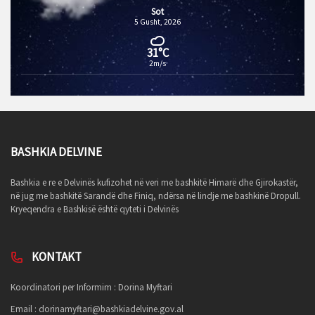
Sot
5 Gusht, 2026
31°C
2m/s
BASHKIA DELVINE
Bashkia e re e Delvinës kufizohet në veri me bashkitë Himarë dhe Gjirokastër,
në jug me bashkitë Sarandë dhe Finiq, ndërsa në lindje me bashkinë Dropull.
Kryeqendra e Bashkisë është qyteti i Delvinës
KONTAKT
Koordinatori per Informim : Dorina Myftari
Email :
dorinamyftari@bashkiadelvine.gov.al