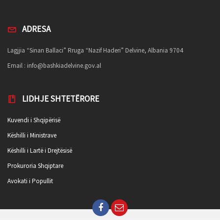
ADRESA
Lagjjia “Sinan Ballaci” Rruga “Nazif Haderi” Delvine, Albania 9704
Email :
info@bashkiadelvine.gov.al
LIDHJE SHTETËRORE
Kuvendi i Shqipërisë
Këshilli i Ministrave
Këshilli i Lartë i Drejtësisë
Prokuroria Shqiptare
Avokati i Popullit