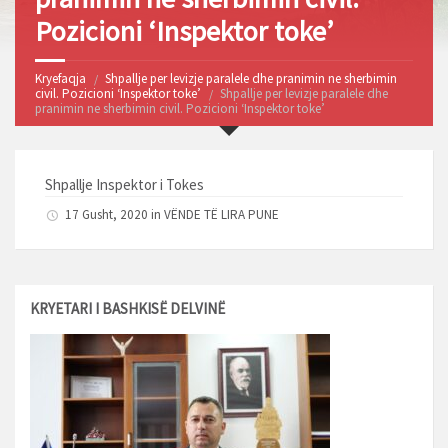
Pozicioni ‘Inspektor toke’
Kryefaqja
Shpallje per levizje paralele dhe pranimin ne sherbimin
civil. Pozicioni ‘Inspektor toke’
Shpallje per levizje paralele dhe
pranimin ne sherbimin civil. Pozicioni ‘Inspektor toke’
Shpallje Inspektor i Tokes
17 Gusht, 2020 in
VËNDE TË LIRA PUNE
KRYETARI I BASHKISË DELVINË