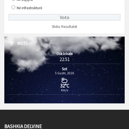
Në infrastrukturë
Shiko Rezultatet
MOTI
Ora lokale
22:51
Sot
5 Gusht, 2026
32°C
4m/s
BASHKIA DELVINE