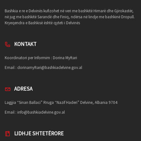
Bashkia e re e Delvinës kufizohet në veri me bashkitë Himarë dhe Gjirokastër,
në jug me bashkitë Sarandë dhe Finiq, ndërsa në lindje me bashkinë Dropull.
Kryeqendra e Bashkisë është qyteti i Delvinës
KONTAKT
Koordinatori per Informim : Dorina Myftari
Email :
dorinamyftari@bashkiadelvine.gov.al
ADRESA
Lagjjia “Sinan Ballaci” Rruga “Nazif Haderi” Delvine, Albania 9704
Email :
info@bashkiadelvine.gov.al
LIDHJE SHTETËRORE