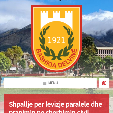
MENU
Shpallje per levizje paralele dhe
pranimin ne sherbimin civil.