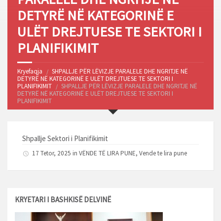
DETYRË NË KATEGORINË E
ULËT DREJTUESE TE SEKTORI I
PLANIFIKIMIT
Kryefaqja
SHPALLJE PËR LËVIZJE PARALELE DHE NGRITJE NË
DETYRË NË KATEGORINË E ULËT DREJTUESE TE SEKTORI I
PLANIFIKIMIT
SHPALLJE PËR LËVIZJE PARALELE DHE NGRITJE NË
DETYRË NË KATEGORINË E ULËT DREJTUESE TE SEKTORI I
PLANIFIKIMIT
Shpallje Sektori i Planifikimit
17 Tetor, 2025 in
VËNDE TË LIRA PUNE
,
Vende te lira pune
KRYETARI I BASHKISË DELVINË