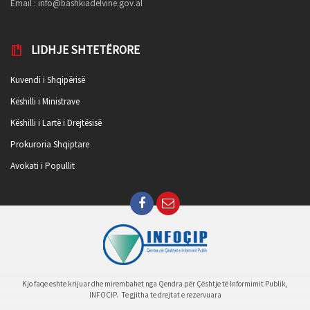
Email :
info@bashkiadelvine.gov.al
LIDHJE SHTETËRORE
Kuvendi i Shqipërisë
Këshilli i Ministrave
Këshilli i Lartë i Drejtësisë
Prokuroria Shqiptare
Avokati i Popullit
Kjo faqe eshte krijuar dhe mirembahet nga Qendra për Çështje të Informimit Publik,
INFOCIP. Te gjitha te drejtat e rezervuara