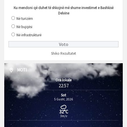
Ku mendoni që duhet të shkojnë më shume investimet e Bashkisë
Delvine
Në turizëm
Në bujqësi
Në infrastrukturë
Shiko Rezultatet
MOTI
Ora lokale
22:57
Sot
5 Gusht, 2026
32°C
3m/s