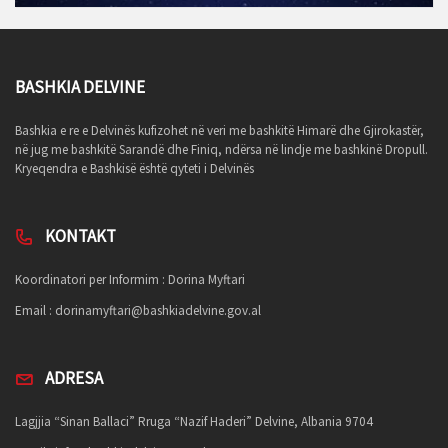
BASHKIA DELVINE
Bashkia e re e Delvinës kufizohet në veri me bashkitë Himarë dhe Gjirokastër,
në jug me bashkitë Sarandë dhe Finiq, ndërsa në lindje me bashkinë Dropull.
Kryeqendra e Bashkisë është qyteti i Delvinës
KONTAKT
Koordinatori per Informim : Dorina Myftari
Email :
dorinamyftari@bashkiadelvine.gov.al
ADRESA
Lagjjia “Sinan Ballaci” Rruga “Nazif Haderi” Delvine, Albania 9704