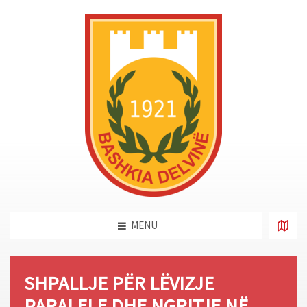
MENU
SHPALLJE PËR LËVIZJE
PARALELE DHE NGRITJE NË