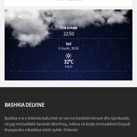
MOTI
Ora lokale
22:50
Sot
5 Gusht, 2026
32°C
1m/s
BASHKIA DELVINE
Bashkia e re e Delvinës kufizohet në veri me bashkitë Himarë dhe Gjirokastër,
në jug me bashkitë Sarandë dhe Finiq, ndërsa në lindje me bashkinë Dropull.
Kryeqendra e Bashkisë është qyteti i Delvinës