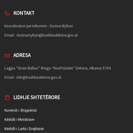
KONTAKT
Koordinatori per Informim : Dorina Myftari
Email :
dorinamyftari@bashkiadelvine.gov.al
ADRESA
Lagjjia “Sinan Ballaci” Rruga “Nazif Haderi” Delvine, Albania 9704
Email :
info@bashkiadelvine.gov.al
LIDHJE SHTETËRORE
Kuvendi i Shqipërisë
Këshilli i Ministrave
Këshilli i Lartë i Drejtësisë