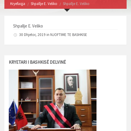
Kryefaqja
Shpallje E. Veliko
Shpallje E. Veliko
Shpallje E. Veliko
30 Dhjetor, 2019 in
NJOFTIME TE BASHKISE
KRYETARI I BASHKISË DELVINË