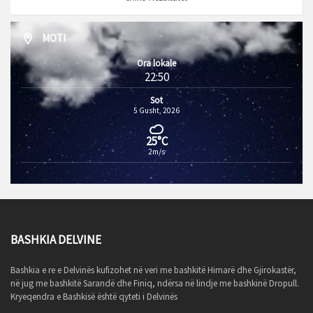
MOTI
Ora lokale
22:50
Sot
5 Gusht, 2026
25°C
2m/s
BASHKIA DELVINE
Bashkia e re e Delvinës kufizohet në veri me bashkitë Himarë dhe Gjirokastër,
në jug me bashkitë Sarandë dhe Finiq, ndërsa në lindje me bashkinë Dropull.
Kryeqendra e Bashkisë është qyteti i Delvinës