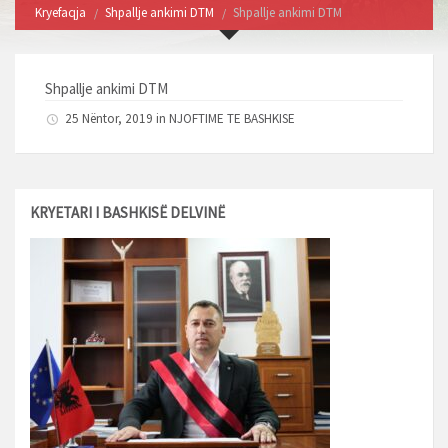
Kryefaqja
Shpallje ankimi DTM
Shpallje ankimi DTM
Shpallje ankimi DTM
25 Nëntor, 2019 in
NJOFTIME TE BASHKISE
KRYETARI I BASHKISË DELVINË