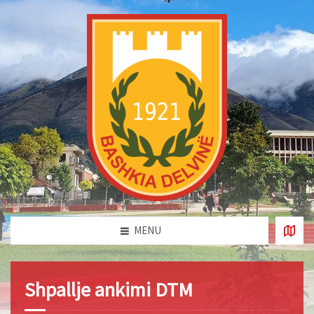
MENU
Shpallje ankimi DTM