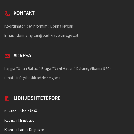
KONTAKT
Koordinatori per Informim : Dorina Myftari
Email :
dorinamyftari@bashkiadelvine.gov.al
ADRESA
Lagjjia “Sinan Ballaci” Rruga “Nazif Haderi” Delvine, Albania 9704
Email :
info@bashkiadelvine.gov.al
LIDHJE SHTETËRORE
Kuvendi i Shqipërisë
Këshilli i Ministrave
Këshilli i Lartë i Drejtësisë