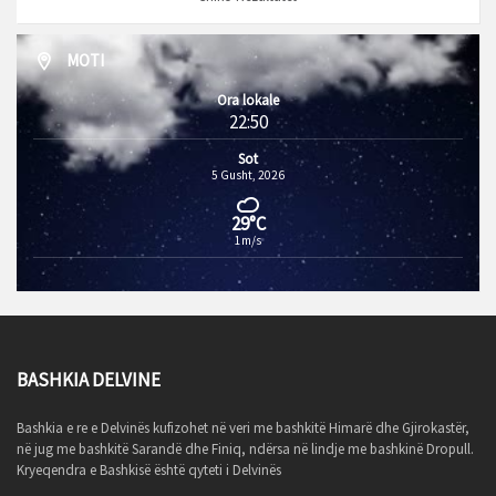
MOTI
Ora lokale
22:50
Sot
5 Gusht, 2026
29°C
1m/s
BASHKIA DELVINE
Bashkia e re e Delvinës kufizohet në veri me bashkitë Himarë dhe Gjirokastër,
në jug me bashkitë Sarandë dhe Finiq, ndërsa në lindje me bashkinë Dropull.
Kryeqendra e Bashkisë është qyteti i Delvinës