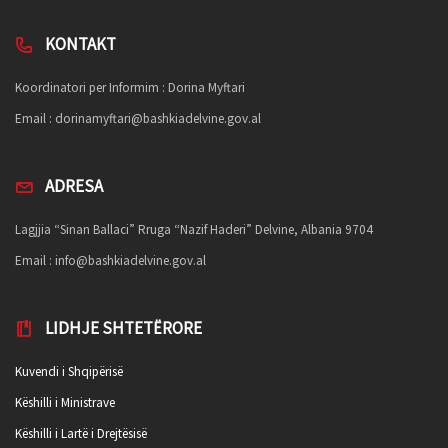
KONTAKT
Koordinatori per Informim : Dorina Myftari
Email :
dorinamyftari@bashkiadelvine.gov.al
ADRESA
Lagjjia “Sinan Ballaci” Rruga “Nazif Haderi” Delvine, Albania 9704
Email :
info@bashkiadelvine.gov.al
LIDHJE SHTETËRORE
Kuvendi i Shqipërisë
Këshilli i Ministrave
Këshilli i Lartë i Drejtësisë