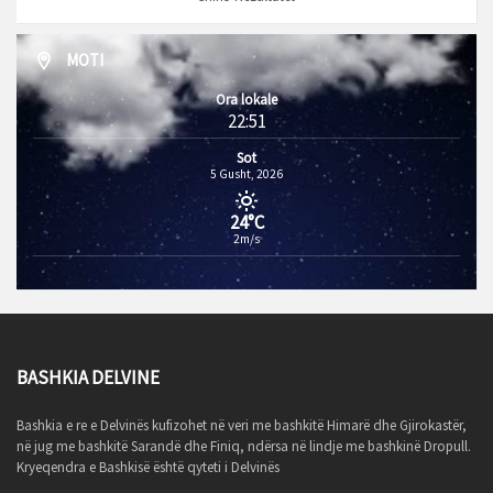
MOTI
Ora lokale
22:51
Sot
5 Gusht, 2026
24°C
2m/s
BASHKIA DELVINE
Bashkia e re e Delvinës kufizohet në veri me bashkitë Himarë dhe Gjirokastër,
në jug me bashkitë Sarandë dhe Finiq, ndërsa në lindje me bashkinë Dropull.
Kryeqendra e Bashkisë është qyteti i Delvinës