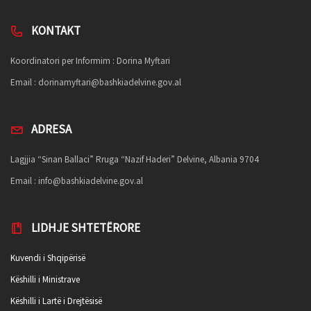
KONTAKT
Koordinatori per Informim : Dorina Myftari
Email :
dorinamyftari@bashkiadelvine.gov.al
ADRESA
Lagjjia “Sinan Ballaci” Rruga “Nazif Haderi” Delvine, Albania 9704
Email :
info@bashkiadelvine.gov.al
LIDHJE SHTETËRORE
Kuvendi i Shqipërisë
Këshilli i Ministrave
Këshilli i Lartë i Drejtësisë