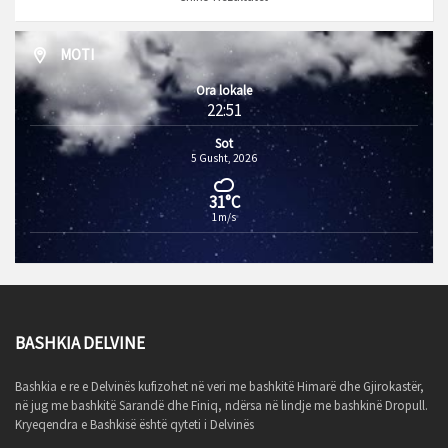
MOTI
Ora lokale
22:51
Sot
5 Gusht, 2026
31°C
1m/s
BASHKIA DELVINE
Bashkia e re e Delvinës kufizohet në veri me bashkitë Himarë dhe Gjirokastër,
në jug me bashkitë Sarandë dhe Finiq, ndërsa në lindje me bashkinë Dropull.
Kryeqendra e Bashkisë është qyteti i Delvinës