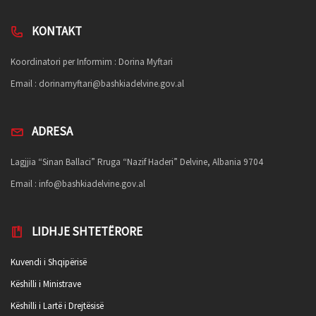
KONTAKT
Koordinatori per Informim : Dorina Myftari
Email :
dorinamyftari@bashkiadelvine.gov.al
ADRESA
Lagjjia “Sinan Ballaci” Rruga “Nazif Haderi” Delvine, Albania 9704
Email :
info@bashkiadelvine.gov.al
LIDHJE SHTETËRORE
Kuvendi i Shqipërisë
Këshilli i Ministrave
Këshilli i Lartë i Drejtësisë