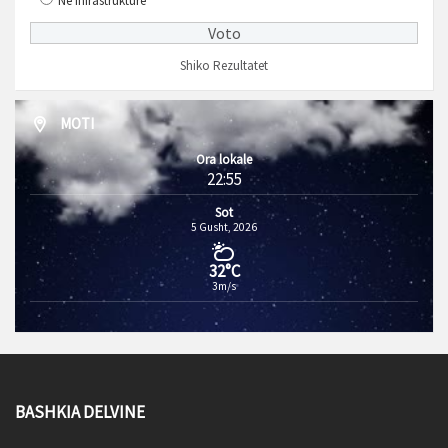
Në infrastrukturë
Shiko Rezultatet
MOTI
Ora lokale
22:55
Sot
5 Gusht, 2026
32°C
3m/s
BASHKIA DELVINE