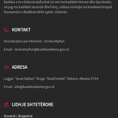
Bashkia e re e Delvinës kufizohet në veri me bashkitë Himarë dhe Gjirokastër,
në jug me bashkitë Sarandë dhe Finiq, ndërsa në lindje me bashkinë Dropull.
Kryeqendra e Bashkisë është qyteti i Delvinës
KONTAKT
Koordinatori per Informim : Dorina Myftari
Email :
dorinamyftari@bashkiadelvine.gov.al
ADRESA
Lagjjia “Sinan Ballaci” Rruga “Nazif Haderi” Delvine, Albania 9704
Email :
info@bashkiadelvine.gov.al
LIDHJE SHTETËRORE
Kuvendi i Shqipërisë