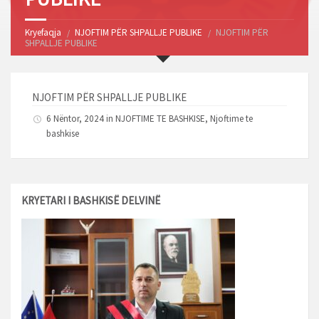
Kryefaqja
NJOFTIM PËR SHPALLJE PUBLIKE
NJOFTIM PËR
SHPALLJE PUBLIKE
NJOFTIM PËR SHPALLJE PUBLIKE
6 Nëntor, 2024 in
NJOFTIME TE BASHKISE
,
Njoftime te
bashkise
KRYETARI I BASHKISË DELVINË