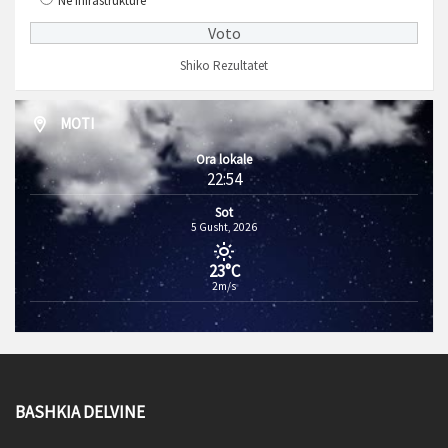
Në infrastrukturë
Shiko Rezultatet
MOTI
Ora lokale
22:54
Sot
5 Gusht, 2026
23°C
2m/s
BASHKIA DELVINE