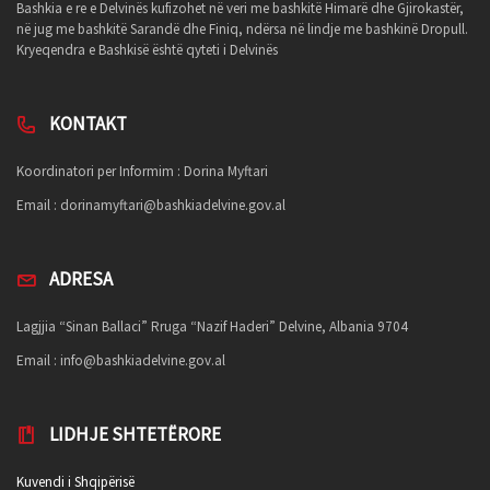
Bashkia e re e Delvinës kufizohet në veri me bashkitë Himarë dhe Gjirokastër,
në jug me bashkitë Sarandë dhe Finiq, ndërsa në lindje me bashkinë Dropull.
Kryeqendra e Bashkisë është qyteti i Delvinës
KONTAKT
Koordinatori per Informim : Dorina Myftari
Email :
dorinamyftari@bashkiadelvine.gov.al
ADRESA
Lagjjia “Sinan Ballaci” Rruga “Nazif Haderi” Delvine, Albania 9704
Email :
info@bashkiadelvine.gov.al
LIDHJE SHTETËRORE
Kuvendi i Shqipërisë