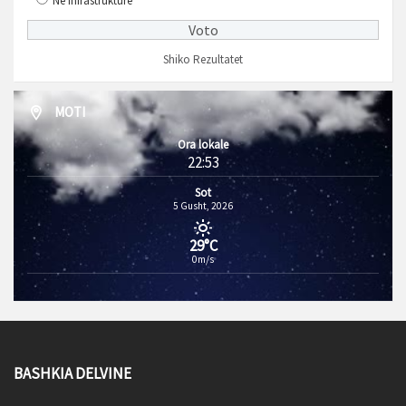
Në infrastrukturë
Shiko Rezultatet
MOTI
Ora lokale
22:53
Sot
5 Gusht, 2026
29°C
0m/s
BASHKIA DELVINE