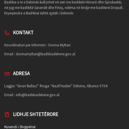
Bashkia e re e Delvinës kufizohet në veri me bashkitë Himarë dhe Gjirokastër,
në jug me bashkitë Sarandë dhe Finiq, ndërsa në lindje me bashkinë Dropull.
Kryeqendra e Bashkisë është qyteti i Delvinës
KONTAKT
Koordinatori per Informim : Dorina Myftari
Email :
dorinamyftari@bashkiadelvine.gov.al
ADRESA
Lagjjia “Sinan Ballaci” Rruga “Nazif Haderi” Delvine, Albania 9704
Email :
info@bashkiadelvine.gov.al
LIDHJE SHTETËRORE
Kuvendi i Shqipërisë