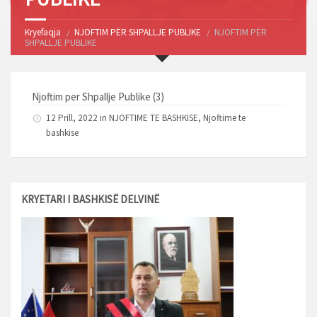
Kryefaqja
NJOFTIM PËR SHPALLJE PUBLIKE
NJOFTIM PËR
SHPALLJE PUBLIKE
Njoftim per Shpallje Publike (3)
12 Prill, 2022 in
NJOFTIME TE BASHKISE
,
Njoftime te
bashkise
KRYETARI I BASHKISË DELVINË