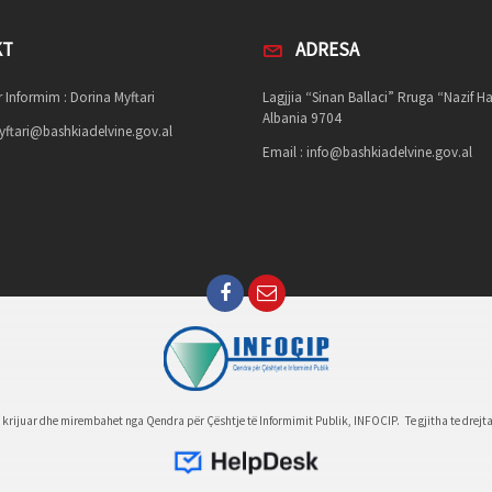
KT
ADRESA
 Informim : Dorina Myftari
Lagjjia “Sinan Ballaci” Rruga “Nazif Ha
Albania 9704
ftari@bashkiadelvine.gov.al
Email :
info@bashkiadelvine.gov.al
e krijuar dhe mirembahet nga Qendra për Çështje të Informimit Publik, INFOCIP. Te gjitha te drejta