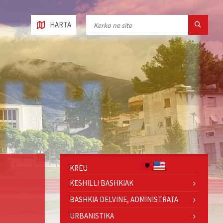
HARTA
KREU
KESHILLI BASHKIAK
BASHKIA DELVINE, ADMINISTRATA
URBANISTIKA