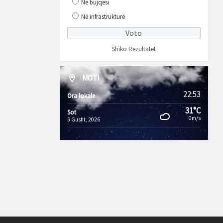
Në bujqësi
Në infrastrukturë
Shiko Rezultatet
MOTI
22:53
Ora lokale
31°C
Sot
0m/s
5 Gusht, 2026