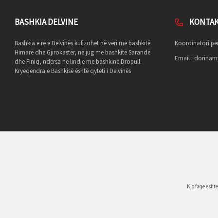
BASHKIA DELVINE
KONTA
Bashkia e re e Delvinës kufizohet në veri me bashkitë
Koordinatori per
Himarë dhe Gjirokastër, në jug me bashkitë Sarandë
Email :
dorinamy
dhe Finiq, ndërsa në lindje me bashkinë Dropull.
Kryeqendra e Bashkisë është qyteti i Delvinës
Kjo faqe esht