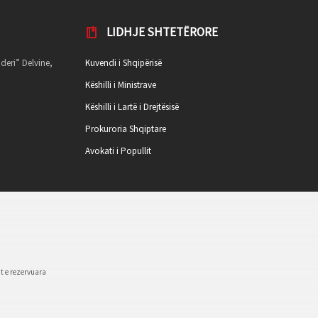
LIDHJE SHTETËRORE
deri” Delvine,
Kuvendi i Shqipërisë
Këshilli i Ministrave
Këshilli i Lartë i Drejtësisë
Prokuroria Shqiptare
Avokati i Popullit
t e rezervuara