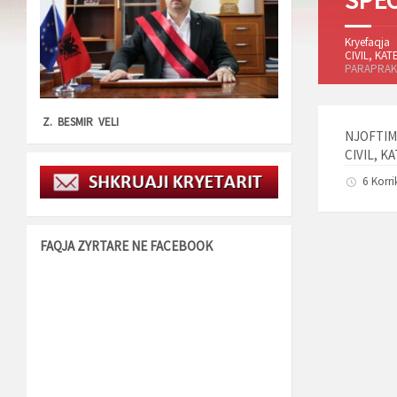
SPEC
Kryefaqja
CIVIL, KA
PARAPRAK 
Z. BESMIR VELI
NJOFTIM
CIVIL, K
6 Korri
FAQJA ZYRTARE NE FACEBOOK