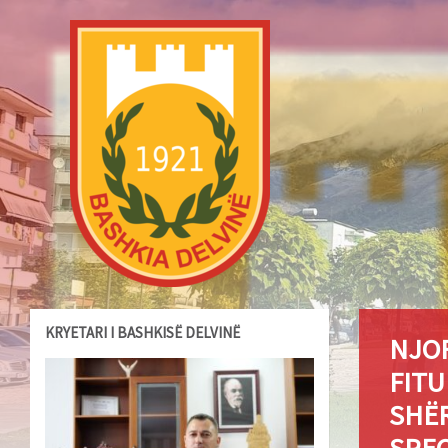
KRYETARI I BASHKISË DELVINË
NJOF
FITU
SHËR