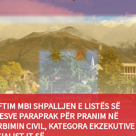
TIM MBI SHPALLJEN E LISTËS SË
ESVE PARAPRAK PËR PRANIM NË
BIMIN CIVIL, KATEGORA EKZEKUTIVE