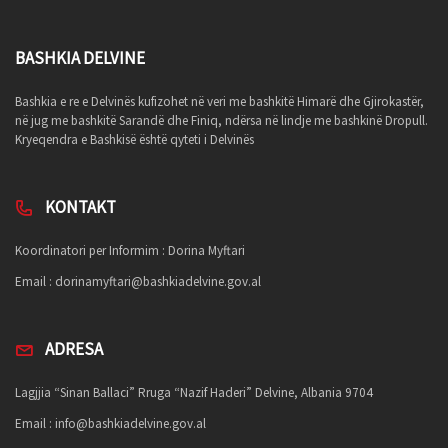
BASHKIA DELVINE
Bashkia e re e Delvinës kufizohet në veri me bashkitë Himarë dhe Gjirokastër,
në jug me bashkitë Sarandë dhe Finiq, ndërsa në lindje me bashkinë Dropull.
Kryeqendra e Bashkisë është qyteti i Delvinës
KONTAKT
Koordinatori per Informim : Dorina Myftari
Email :
dorinamyftari@bashkiadelvine.gov.al
ADRESA
Lagjjia “Sinan Ballaci” Rruga “Nazif Haderi” Delvine, Albania 9704
Email :
info@bashkiadelvine.gov.al