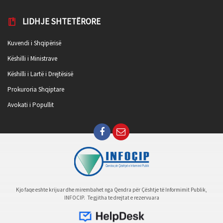
LIDHJE SHTETËRORE
Kuvendi i Shqipërisë
Këshilli i Ministrave
Këshilli i Lartë i Drejtësisë
Prokuroria Shqiptare
Avokati i Popullit
Kjo faqe eshte krijuar dhe mirembahet nga Qendra për Çështje të Informimit Publik,
INFOCIP. Te gjitha te drejtat e rezervuara