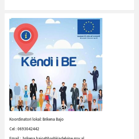
Koordinatori lokal: Brikena Bajo
Cel : 0693042442
Email :
brikena.bajo@bashkiadelvine.gov.al