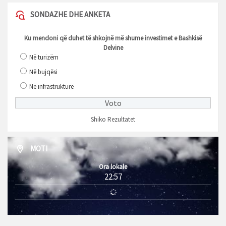
SONDAZHE DHE ANKETA
Ku mendoni që duhet të shkojnë më shume investimet e Bashkisë
Delvine
Në turizëm
Në bujqësi
Në infrastrukturë
Shiko Rezultatet
MOTI
Ora lokale
22:57