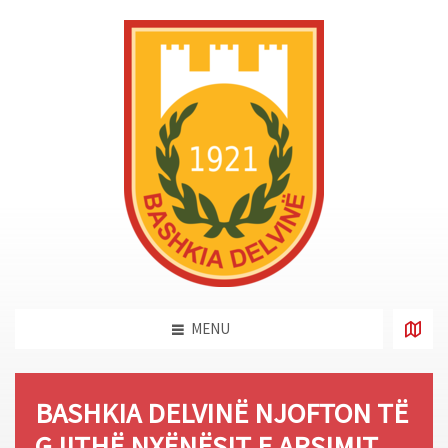
MENU
BASHKIA DELVINË NJOFTON TË
GJITHË NXËNËSIT E ARSIMIT