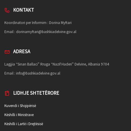
KONTAKT
Koordinatori per Informim : Dorina Myftari
Email :
dorinamyftari@bashkiadelvine.gov.al
ADRESA
Lagjjia “Sinan Ballaci” Rruga “Nazif Haderi” Delvine, Albania 9704
Email :
info@bashkiadelvine.gov.al
LIDHJE SHTETËRORE
Kuvendi i Shqipërisë
Këshilli i Ministrave
Këshilli i Lartë i Drejtësisë