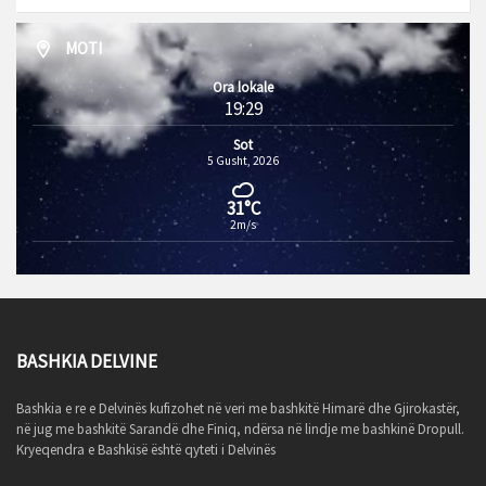
MOTI
Ora lokale
19:29
Sot
5 Gusht, 2026
31°C
2m/s
BASHKIA DELVINE
Bashkia e re e Delvinës kufizohet në veri me bashkitë Himarë dhe Gjirokastër,
në jug me bashkitë Sarandë dhe Finiq, ndërsa në lindje me bashkinë Dropull.
Kryeqendra e Bashkisë është qyteti i Delvinës