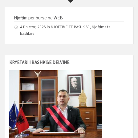
Njoftim për bursë ne WEB
4 Dhjetor, 2025 in
NJOFTIME TE BASHKISE
,
Njoftime te
bashkise
KRYETARI I BASHKISË DELVINË