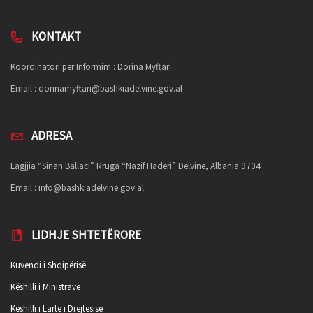
KONTAKT
Koordinatori per Informim : Dorina Myftari
Email :
dorinamyftari@bashkiadelvine.gov.al
ADRESA
Lagjjia “Sinan Ballaci” Rruga “Nazif Haderi” Delvine, Albania 9704
Email :
info@bashkiadelvine.gov.al
LIDHJE SHTETËRORE
Kuvendi i Shqipërisë
Këshilli i Ministrave
Këshilli i Lartë i Drejtësisë