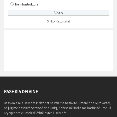
Në infrastrukturë
Shiko Rezultatet
MOTI
Ora lokale
22:57
BASHKIA DELVINE
Bashkia e re e Delvinës kufizohet në veri me bashkitë Himarë dhe Gjirokastër,
në jug me bashkitë Sarandë dhe Finiq, ndërsa në lindje me bashkinë Dropull.
Kryeqendra e Bashkisë është qyteti i Delvinës