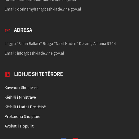
Email :
dorinamyftari@bashkiadelvine.gov.al
ADRESA
Lagjjia “Sinan Ballaci” Rruga “Nazif Haderi” Delvine, Albania 9704
Email :
info@bashkiadelvine.gov.al
LIDHJE SHTETËRORE
Kuvendi i Shqipërisë
Këshilli i Ministrave
Këshilli i Lartë i Drejtësisë
Prokuroria Shqiptare
Avokati i Popullit