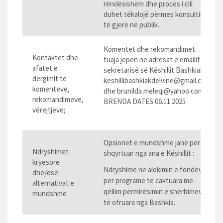
rëndësishëm dhe proces i cili
duhet tëkalojë përmes konsultimit
të gjerë në publik.
Komentet dhe rekomandimet
Kontaktet dhe
tuaja jepen në adresat e emailit të
afatet e
sekretarisë së Këshillit Bashkiak:
dërgimit të
keshillibashkiakdelvine@gmail.com
komenteve,
dhe
brunilda.meleqi@yahoo.com
rekomandimeve,
BRENDA DATËS 06.11.2025
vërejtjeve;
Opsionet e mundshme janë për t’u
Ndryshimet
shqyrtuar nga ana e Këshillit :
kryesore
Ndryshime në alokimin e fondeve
dhe/ose
për programe të caktuara me
alternativat e
qëllim përmirësimin e shërbimeve
mundshme
të ofruara nga Bashkia.