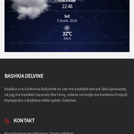
Ora lokale
22:48
Sot
5 Gusht, 2026
32°C
2m/s
BASHKIA DELVINE
Bashkia e re e Delvinës kufizohet në veri me bashkitë Himarë dhe Gjirokastër,
në jug me bashkitë Sarandë dhe Finiq, ndërsa në lindje me bashkinë Dropull.
Kryeqendra e Bashkisë është qyteti i Delvinës
KONTAKT
Koordinatori per Informim : Dorina Myftari