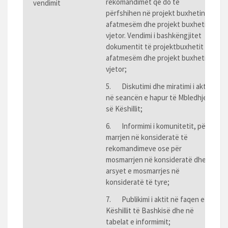
rekomandimet që do të
vendimit
përfshihen në projekt buxhetin
afatmesëm dhe projekt buxhetin
vjetor. Vendimi i bashkëngjitet
dokumentit të projektbuxhetit
afatmesëm dhe projekt buxhetit
vjetor;
5. Diskutimi dhe miratimi i aktit
në seancën e hapur të Mbledhjes
së Këshillit;
6. Informimi i komunitetit, për
marrjen në konsideratë të
rekomandimeve ose për
mosmarrjen në konsideratë dhe
arsyet e mosmarrjes në
konsideratë të tyre;
7. Publikimi i aktit në faqen e
Këshillit të Bashkisë dhe në
tabelat e informimit;