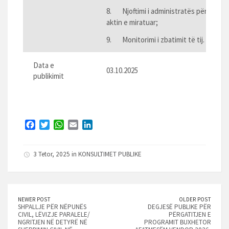
8. Njoftimi i administratës për
aktin e miratuar;
9. Monitorimi i zbatimit të tij.
Data e
03.10.2025
publikimit
F
T
W
E
L
a
w
h
m
i
c
i
a
a
n
3 Tetor, 2025 in
KONSULTIMET PUBLIKE
e
t
t
i
k
b
t
s
l
e
o
e
A
d
o
r
p
I
k
p
n
NEWER POST
OLDER POST
SHPALLJE PËR NËPUNËS
DEGJESË PUBLIKE PËR
CIVIL, LËVIZJE PARALELE/
PËRGATITJEN E
NGRITJEN NË DETYRË NË
PROGRAMIT BUXHETOR