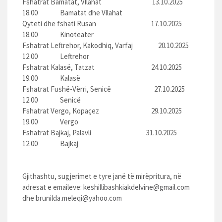
Fshatrat Bamatat, Vllahat 13.10.2025
18.00 Bamatat dhe Vllahat
Qyteti dhe fshati Rusan 17.10.2025
18.00 Kinoteater
Fshatrat Leftrehor, Kakodhiq, Varfaj 20.10.2025
12.00 Leftrehor
Fshatrat Kalasë, Tatzat 24.10.2025
19.00 Kalasë
Fshatrat Fushë-Vërri, Senicë 27.10.2025
12.00 Senicë
Fshatrat Vergo, Kopaçez 29.10.2025
19.00 Vergo
Fshatrat Bajkaj, Palavli 31.10.2025
12.00 Bajkaj
Gjithashtu, sugjerimet e tyre janë të mirëpritura, në
adresat e emaileve:
keshillibashkiakdelvine@gmail.com
dhe
brunilda.meleqi@yahoo.com