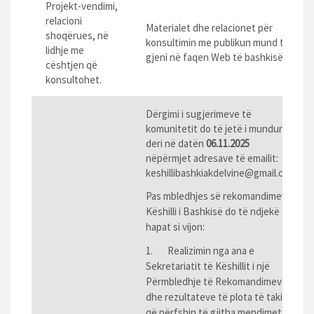
Projekt-vendimi,
relacioni
Materialet dhe relacionet për
shoqërues, në
konsultimin me publikun mund t’i
lidhje me
gjeni në faqen Web të bashkisë.
cështjen që
konsultohet.
Dërgimi i sugjerimeve të
komunitetit do të jetë i mundur
deri në datën
06.11.2025
nëpërmjet adresave të emailit:
keshillibashkiakdelvine@gmail.com
Pas mbledhjes së rekomandimeve,
Këshilli i Bashkisë do të ndjekë
hapat si vijon:
1. Realizimin nga ana e
Sekretariatit të Këshillit i një
Përmbledhje të Rekomandimeve
dhe rezultateve të plota të takimit
që përfshin të gjitha mendimet