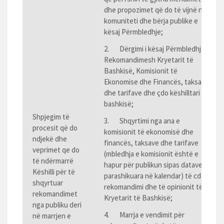
dhe propozimet që do të vijnë nga
komuniteti dhe bërja publike e
kësaj Përmbledhje;
2. Dërgimi i kësaj Përmbledhje
Rekomandimesh Kryetarit të
Bashkisë, Komisionit të
Ekonomise dhe Financës, taksave
dhe tarifave dhe çdo këshilltari të
bashkisë;
Shpjegim të
3. Shqyrtimi nga ana e
procesit që do
komisionit të ekonomisë dhe
ndjekë dhe
financës, taksave dhe tarifave
veprimet qe do
(mbledhja e komisionit është e
të ndërmarrë
hapur për publikun sipas datave të
Këshilli për të
parashikuara në kalendar) të cdo
shqyrtuar
rekomandimi dhe të opinionit të
rekomandimet
Kryetarit të Bashkisë;
nga publiku deri
4. Marrja e vendimit për
në marrjen e