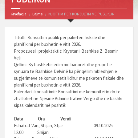
Kryefaqja
Lajme
NJOFTIM PËR KONSULTIM ME PUBLIKUN
Titulli : Konsultim publik për paketen fiskale dhe
planifikimi për buxhetin e vitit 2026.
Propozuesi i projektaktit: Kryetari i Bashkisë Z. Besmir
Veli.
Qëllimi: Ky bashkëbisedim me banorët dhe grupet e
synuara te Bashkisë Delvinë ka për qëllim mbledhjen e
sugjerimeve të komunitetit lidhur me paketen fiskale dhe
planifikimi për buxhetin e vitit 2026.
Kalendari i konsultimit: Konsultimi me komunitetin do të
zhvillohet në Njësinë Administrative Vergo dhe në bashki
sipas kalendarit më poshtë:
Data Ora Vendi
Fshatrat Van, Shijan, Stjar 09.10.2025
12.00 Shijan