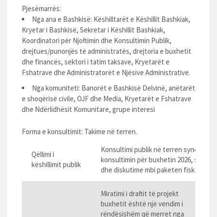
Pjesëmarrës:
Nga ana e Bashkisë: Këshilltarët e Këshillit Bashkiak,
Kryetar i Bashkisë, Sekretar i Këshillit Bashkiak,
Koordinatori për Njoftimin dhe Konsultimin Publik,
drejtues/punonjës të administratës, drejtoria e buxhetit
dhe financës, sektori i tatim taksave, Kryetarët e
Fshatrave dhe Administratorët e Njësive Administrative.
Nga komuniteti: Banorët e Bashkisë Delvinë, anëtarët
e shoqërisë civile, OJF dhe Media, Kryetarët e Fshatrave
dhe Ndërlidhësit Komunitare, grupe interesi
Forma e konsultimit: Takime në terren.
Konsultimi publik në terren synon
Qëllimi i
konsultimin për buxhetin 2026, si
këshillimit publik
dhe diskutime mbi paketen fiskale.
Miratimi i draftit të projekt
buxhetit është një vendim i
rëndësishëm që merret nga