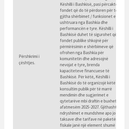
Këshilli i Bashkisë, pasi përcakton
fondet që do të përdoren për të
gjitha shërbimet / funksionet e
ushtruara nga Bashkia dhe
performancën e tyre. Këshilli i
Bashkisë duhet të sigurohet që
fondet publike shkojnë për
përmirësimin e shërbimeve që
ofrohen nga Bashkia për
Përshkrimi i
komunitetin dhe adresojnë
çështjes.
nevojat e tyre, brenda
kapaciteteve financuese të
Bashkisë. Për këtë, Këshilli i
Bashkisë do të organizojë këtë
konsultim publik për të marrë
mendimin dhe sugjerimet e
qytetarëve mbi draftin e buxhetit
afatmesëm 2025-2027. Gjithashtu,
ndryshimet e mundshme apo jo te
taksave dhe tarifave në paketën
fiskale janë një element shumë i