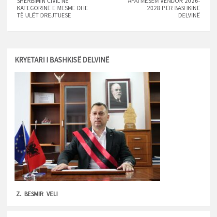
SHERBIMIN CIVIL NË
AFATMESËM VENDOR 2026-
KATEGORINË E MESME DHE
2028 PËR BASHKINË
TË ULËT DREJTUESE
DELVINË
KRYETARI I BASHKISË DELVINË
Z. BESMIR VELI