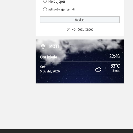
Në bujqësi
Në infrastrukturë
Shiko Rezultatet
MOTI
22:48
Ora lokale
33°C
Sot
2m/s
5 Gusht, 2026