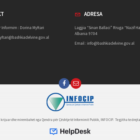
KT
ADRESA
 Informim : Dorina Myftari
Lagjjia “Sinan Ballaci” Rruga “Nazif Ha
Albania 9704
ftari@bashkiadelvine.gov.al
Email :
info@bashkiadelvine.gov.al
e krijuar dhe mirembahet nga Qendra për Çështje të Informimit Publik, INFOCIP. Te gjitha te drejta