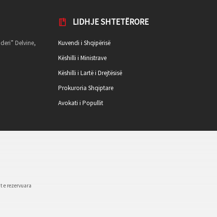
LIDHJE SHTETËRORE
deri” Delvine,
Kuvendi i Shqipërisë
Këshilli i Ministrave
Këshilli i Lartë i Drejtësisë
Prokuroria Shqiptare
Avokati i Popullit
t e rezervuara