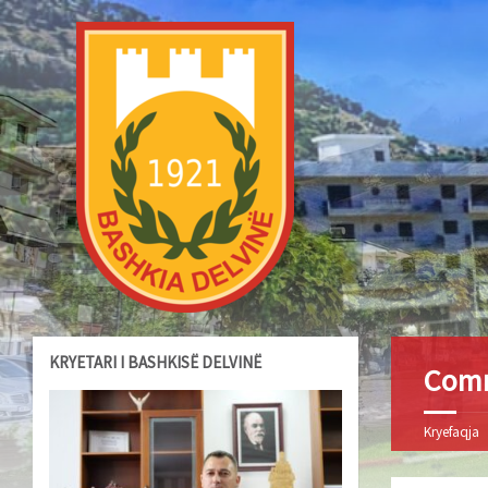
KRYETARI I BASHKISË DELVINË
Comm
Kryefaqja