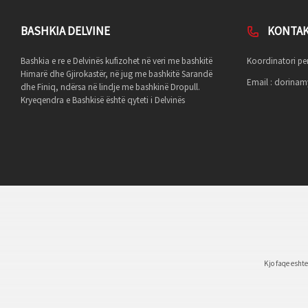
BASHKIA DELVINE
KONTA
Bashkia e re e Delvinës kufizohet në veri me bashkitë
Koordinatori per
Himarë dhe Gjirokastër, në jug me bashkitë Sarandë
Email :
dorinamy
dhe Finiq, ndërsa në lindje me bashkinë Dropull.
Kryeqendra e Bashkisë është qyteti i Delvinës
Kjo faqe esht