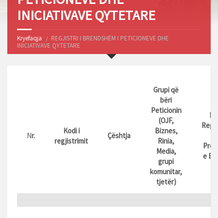
INICIATIVAVE QYTETARE
Kryefaqja
REGJISTRI I BRENDSHËM I PETICIONEVE DHE
INICIATIVAVE QYTETARE
Grupi që
bëri
Peticionin
Da
(OJF,
Regji
Kodi i
Biznes,
N
r.
Çështja
regjistrimit
Rinia,
Proto
Media,
e Ba
grupi
komunitar,
tjetër)