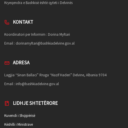
Kryeqendra e Bashkisë është qyteti i Delvinës
KONTAKT
Koordinatori per Informim : Dorina Myftari
Email :
dorinamyftari@bashkiadelvine.gov.al
ADRESA
Lagjjia “Sinan Ballaci” Rruga “Nazif Haderi” Delvine, Albania 9704
Email :
info@bashkiadelvine.gov.al
LIDHJE SHTETËRORE
Kuvendi i Shqipërisë
Këshilli i Ministrave