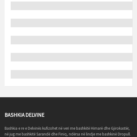
BASHKIA DELVINE
Bashkia e re e Delvinës kufizohet në veri me bashkitë Himarë dhe Gjirokastër,
në jug me bashkitë Sarandë dhe Finiq, ndërsa në lindje me bashkinë Dropull.